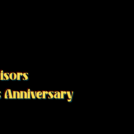
isors
s Anniversary