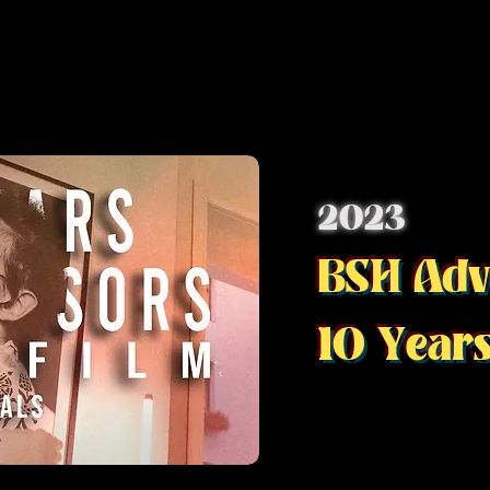
2023
BSH Adv
10 Year