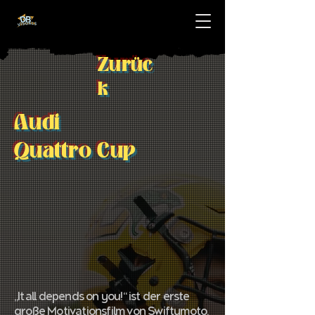
Zurüc
k
Audi
Quattro Cup
„It all depends on you!“ ist der erste
große Motivationsfilm von Swiftymoto.