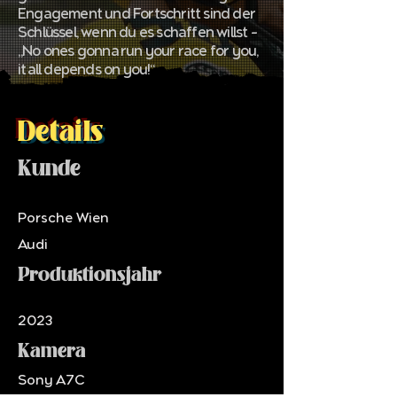
Engagement und Fortschritt sind der
Schlüssel, wenn du es schaffen willst –
„No ones gonna run your race for you,
it all depends on you!“
Details
Kunde
Porsche Wien
Audi
Produktionsjahr
2023
Kamera
Sony A7C