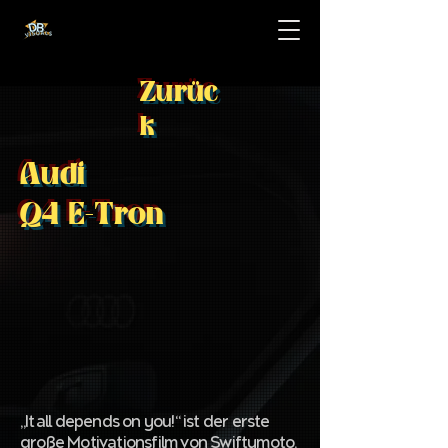
Zurüc
k
Audi
Q4 E-Tron
„It all depends on you!“ ist der erste
große Motivationsfilm von Swiftymoto.