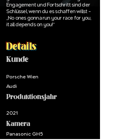
Engagement und Fortschritt sind der
Schlüssel, wenn du es schaffen willst –
„No ones gonna run your race for you,
it all depends on you!“
Details
Kunde
Porsche Wien
Audi
Produktionsjahr
2021
Kamera
Panasonic GH5