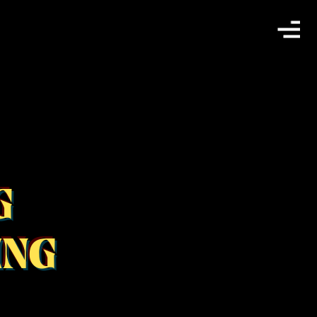
G
ING