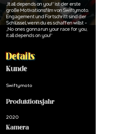
„It all depends on you!“ ist der erste
große Motivationsfilm von Swiftymoto.
Engagement und Fortschritt sind der
Schlüssel, wenn du es schaffen willst –
„No ones gonna run your race for you,
it all depends on you!“
Details
Kunde
Swiftymoto
Produktionsjahr
2020
Kamera