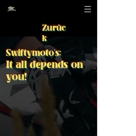
Zurüc
k
Swiftymoto's:
It all depends on
you!