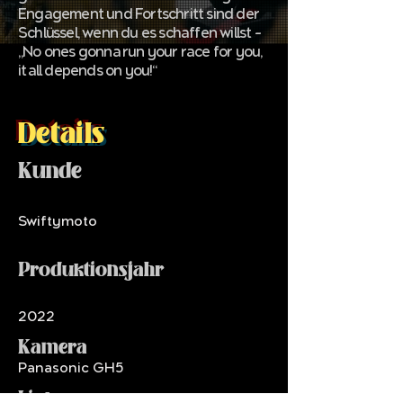
Engagement und Fortschritt sind der
Schlüssel, wenn du es schaffen willst –
„No ones gonna run your race for you,
it all depends on you!“
Details
Kunde
Swiftymoto
Produktionsjahr
2022
Kamera
Panasonic GH5
Links