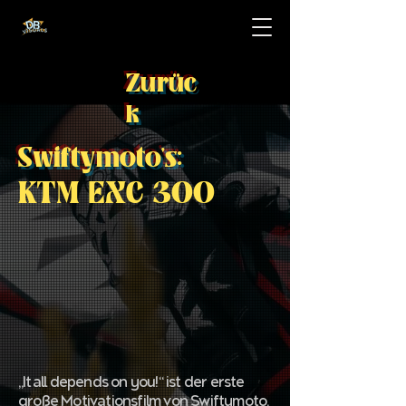
Zurüc
k
Swiftymoto's:
KTM EXC 300
„It all depends on you!“ ist der erste
große Motivationsfilm von Swiftymoto.