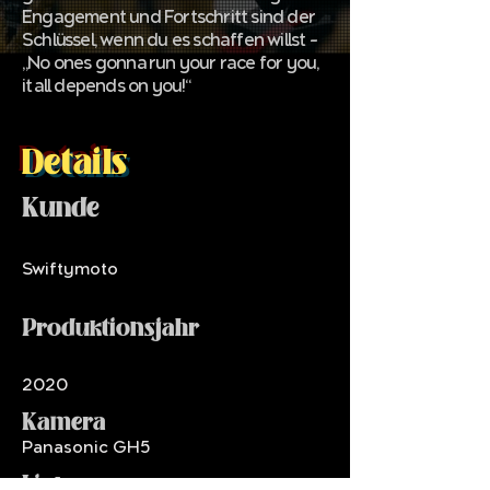
Engagement und Fortschritt sind der
Schlüssel, wenn du es schaffen willst –
„No ones gonna run your race for you,
it all depends on you!“
Details
Kunde
Swiftymoto
Produktionsjahr
2020
Kamera
Panasonic GH5
Links